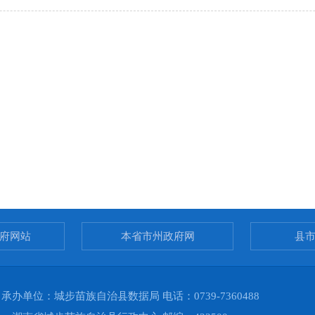
府网站
本省市州政府网
县
单位：城步苗族自治县数据局 电话：0739-7360488