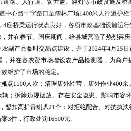
市道路、人行道、窨井盖、路灯等市政设施及桥
大道中心路十字路口至儒林广场1400米人行道护
，
4座桥梁
运行状态良好，各项市政
基础设施运行
株
，
并
在春节
、
国庆
期间，
给
县城营造了热烈喜庆
中农副产品临时交易点建设，并
于
2024年4月
题
，并在各农贸市场增设农产品检测器，为商户
有效维护了市场的稳定。
设摊点
1100
人次；清理店外经营，店外作业
400余
余辆；拆除
违规摆放
、
存在安全隐患、
影响市容
次，暂扣高扩音喇叭21个；
对拒绝配合、对抗执法
案3件，行政处罚16500元。