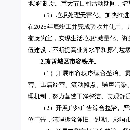
地净”制度。重大节日和活动期间，增
（
5）垃圾处理无害化。
加快推进
在
2025年底竣工并完成验收并使用。
变废为宝，实现生活垃圾
“减量化、资
伍建设
，
不断
提高业务水平
和原有
垃
2.改善城区市容秩序。
（
1）开展市容秩序综合整治。
营、
出店经营、
流动摊点
、
噪声污染
理机制，
努力营造干净整洁、美观舒
（
2）开展户外广告综合整治。
位广告，清理拆除陈旧、过期、影响