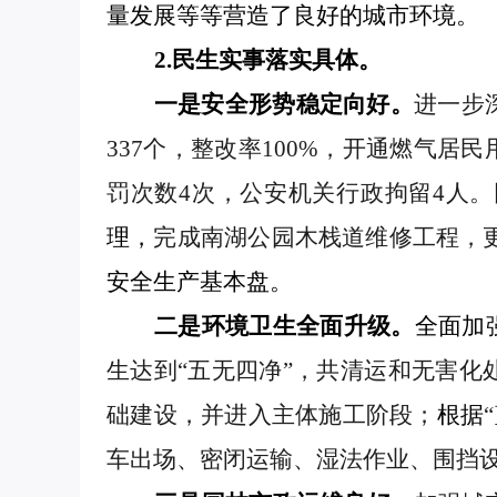
量发展等等
营造
了
良好
的城市
环境
。
2.民生实事落实具体。
一是安全形势稳定向好。
进一步
337个，整改率100%，开通燃气居民
罚次数4次，公安机关行政拘留4人。
理，
完成南湖公园木栈道维修工程，
安全生产基本盘。
二是环境卫生全面升级。
全面加
生达到
“五无四净”，
共清运
和无害化
础建设，并进入主体施工阶段；
根据
“
车出场、密闭运输、湿法作业、围挡设