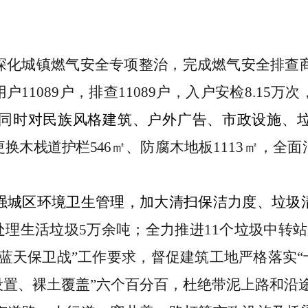
深化城镇燃气安全专项整治，完成燃气安全排查
用户11089户，排查11089户，入户安检8.15
同时
对民族风格建筑、户外广告、市政设施、
更换木栈道护栏
546
㎡、防腐木地板
1113㎡，全
强城区环境卫生管理，加大清扫保洁力度、垃圾
处理
生活垃圾
5万余吨
；全力推进
11个垃圾中转
蓝天保卫战
”
工作要求
，
督促建筑工地严格落实
置、裸土覆盖”六个百分百
，
杜绝带泥上路
和
沿