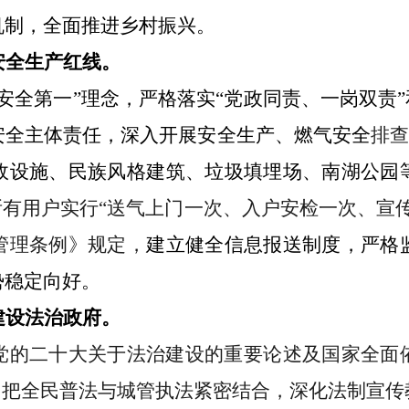
机制，全面推进乡村振兴。
安全生产红线。
安全第一”理念，
严格
落实
“党政同责、一岗双责”
安全主体责任
，
深入开展
安全生产
、
燃气安全
排
政设施、民族风格建筑、垃圾填埋场、南湖公园
所有用户
实行
“送气上门一次、入户安检一次、宣
管理条例》规定，
建立健全
信息报送制度
，严格
势稳定
向好
。
建设法治政府。
党的二十大关于法治建设的重要论述及国家全面
，把全民普法与城管执法紧密结合，深化法制宣