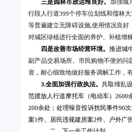
三是园林市政运维良好。
加强城
行段人行道
399个停车位划线和儒林
等普遍建立无障碍设施
,使用
情况
良好
对城区绿植进行全面的养护、补植
增
四是
改善市场经营环境。
推进城
副产品交易场所、市民购物不便的问
资
，
耐心细致地做好服务调解工作，
3.全面加强行政执法。
共
取缔乱
范摆放人行道摩托车（电动车）2600
200余处；
处理噪音投诉扰民事件
90
案1件、居民违规建房案2件、户外广告
二、下一步工作计划