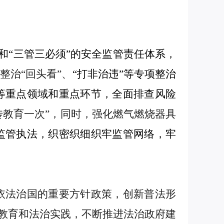
和“
三管三必须
”的安全监管责任体系，
查
整治
“回头看”
、
“打非治违”
等
专项整治
等重点领域和重点环节，
全面排查风险
传教育一次”，
同时，
强化燃气燃烧器具
监管执法，织密织细
织牢
监管网络
，
牢
依法治国的重要方针政策，创新普法形
传教育和法治实践，不断推进法治政府建