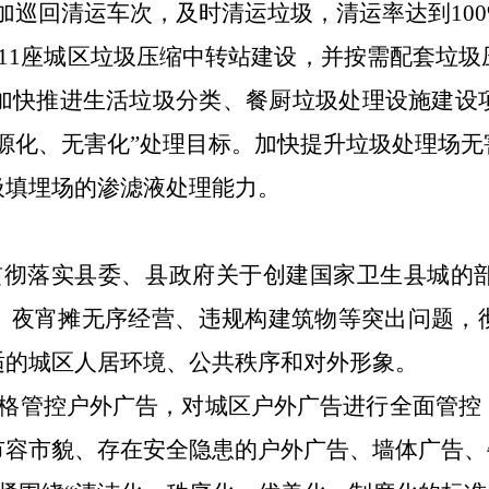
加巡回清运车次，及时清运垃圾，清运率达到100
11座城区垃圾压缩中转站建设，并按需配套垃
加快推进生活垃圾分类、餐厨垃圾处理设施建设
源化、无害化”处理目标。
加快提升
垃圾处理场
无
圾填埋
场的
渗滤液处理能力。
贯彻
落实
县委
、
县政府
关于创建
国家卫生县城
的
、夜宵摊无序经营、违规构建筑物
等突出问题
，
适的城区
人居
环境、公共秩序和对外形象
。
严格管控户外广告，对城区户外广告进行全面管控
市容市貌、存在安全隐患的户外广告、墙体广告、