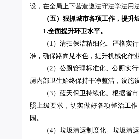
设，在全局上下营造遵法守法学法用
（五）狠抓城市各项工作，提升
1.全面提升环卫水平。
（
1）
清扫保洁精细化。严格实行
准，确保路面见本色，提升机械化作业
（
2）公厕管理标准化。
公厕实行
厕内部卫生始终保持干净整洁
，
设施
（
3）蓝天保卫持续化。
根据省市
照上级要求，切实做好各项整治工作
园。
（
4）垃圾清运制度化。
垃圾清