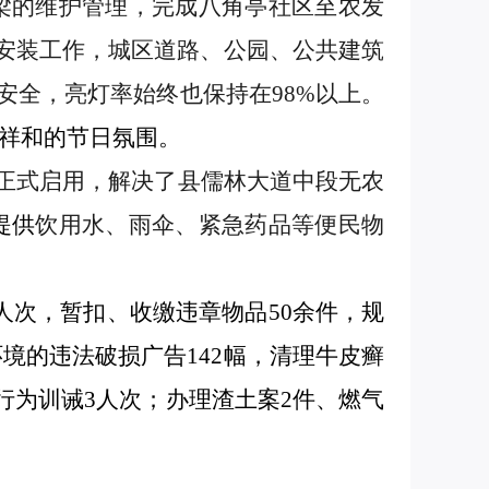
梁的维护管理，完成八角亭社区至农发
栏安装工作，
城区道路、公园、公共建筑
安全
，
亮灯率始终也保持在
98%以上。
祥和的节日氛围
。
25日正式启用，解决了县儒林大道中段无农
提供
饮用水、雨伞、紧急药品等便民物
人次
，
暂扣、收缴违章物品
50余件，规
环境的违法破损广告
142幅，清理牛皮癣
行为
训诫
3人次；办理渣土案2件、燃气